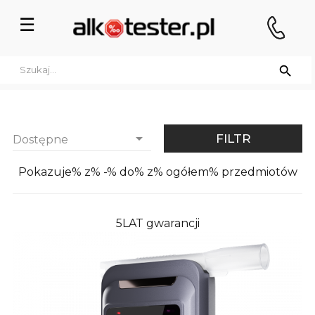
Przełącz
☰
nawigację


FILTR
Dostępne
Pokazuje% z% -% do% z% ogółem% przedmiotów
5LAT gwarancji