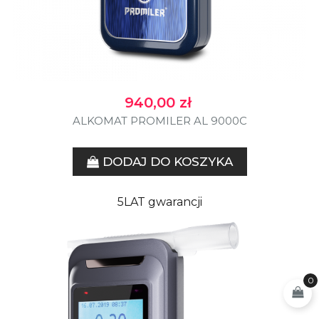
Cena
940,00 zł
ALKOMAT PROMILER AL 9000C
DODAJ DO KOSZYKA
5LAT gwarancji
0