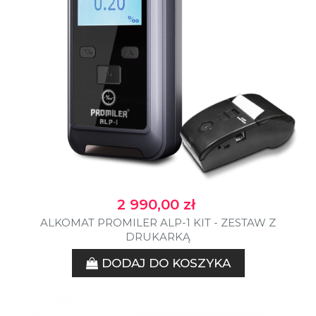
Cena
2 990,00 zł
ALKOMAT PROMILER ALP-1 KIT - ZESTAW Z
DRUKARKĄ
DODAJ DO KOSZYKA