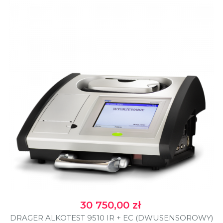
Cena
30 750,00 zł
DRAGER ALKOTEST 9510 IR + EC (DWUSENSOROWY)