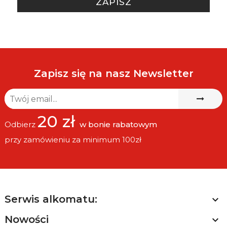
ZAPISZ
Zapisz się na nasz Newsletter
20 zł
Odbierz
w bonie rabatowym
przy zamówieniu za minimum 100zł
Serwis alkomatu:

Nowości
