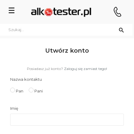
Przełącz
☰
nawigację

Utwórz konto
Posiadasz już konto?
Zaloguj się zamiast tego!
Nazwa kontaktu
Pan
Pani
Imię