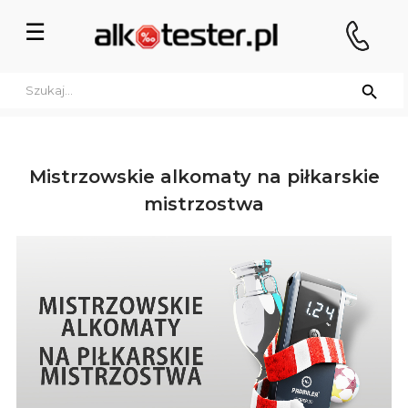
Przełącz
☰
nawigację

Mistrzowskie alkomaty na piłkarskie
mistrzostwa