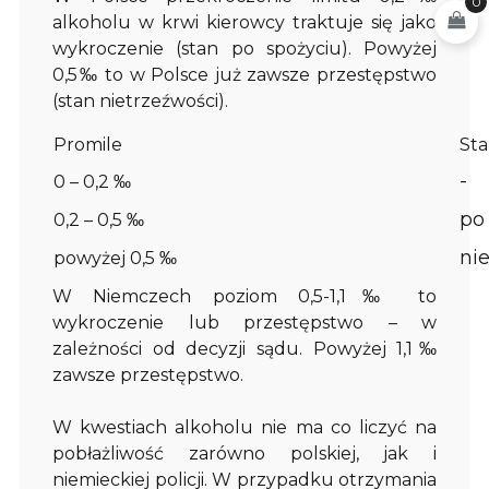
0
alkoholu w krwi kierowcy traktuje się jako
wykroczenie (stan po spożyciu). Powyżej
0,5‰ to w Polsce już zawsze przestępstwo
(stan nietrzeźwości).
Promile
Sta
-
0 – 0,2 ‰
po
0,2 – 0,5 ‰
ni
powyżej 0,5 ‰
W Niemczech poziom 0,5-1,1‰ to
wykroczenie lub przestępstwo – w
zależności od decyzji sądu. Powyżej 1,1‰
zawsze przestępstwo.
W kwestiach alkoholu nie ma co liczyć na
pobłażliwość zarówno polskiej, jak i
niemieckiej policji. W przypadku otrzymania