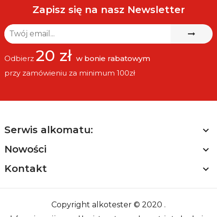
Zapisz się na nasz Newsletter
20 zł
Odbierz
w bonie rabatowym
przy zamówieniu za minimum 100zł
Serwis alkomatu:

Nowości

Kontakt

Copyright alkotester © 2020 .