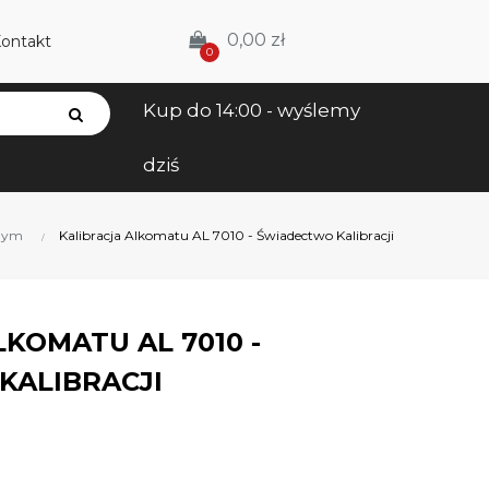
0,00 zł
ontakt
0
Kup do 14:00 - wyślemy

dziś
jnym
Kalibracja Alkomatu AL 7010 - Świadectwo Kalibracji
LKOMATU AL 7010 -
KALIBRACJI