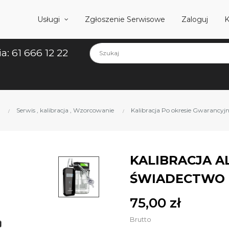
Usługi
Zgłoszenie Serwisowe
Zaloguj
K
ia: 61 666 12 22
Serwis , kalibracja , Wzorcowanie
Kalibracja Po okresie Gwarancy
KALIBRACJA A
ŚWIADECTWO 
75,00 zł
Brutto