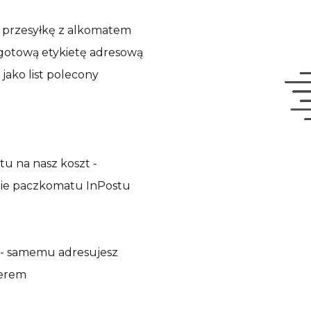
na przesyłkę z alkomatem
gotową etykietę adresową
 jako list polecony
tu na nasz koszt -
ebie paczkomatu InPostu
t - samemu adresujesz
ierem