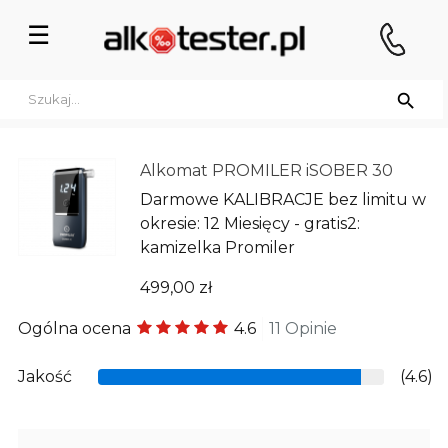
Przełącz
☰
nawigację

Alkomat PROMILER iSOBER 30
Darmowe KALIBRACJE bez limitu w
okresie: 12 Miesięcy - gratis2:
kamizelka Promiler
499,00 zł
Ogólna ocena
4.6
11 Opinie
Jakość
(4.6)