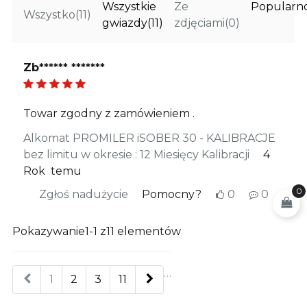
Wszystkie
Ze
Popularn
Wszystko
(11)
gwiazdy
(11)
zdjęciami
(0)
Zb****** *******
Towar zgodny z zamówieniem .
Alkomat PROMILER iSOBER 30 - KALIBRACJE
bez limitu w okresie : 12 Miesięcy Kalibracji
4
Rok temu
0
Zgłoś nadużycie
Pomocny?
0
0
Pokazywanie1-1 z11 elementów
…
Poprzedni
Następny
1
2
3
11