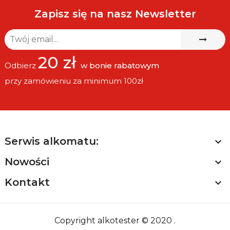
ul. Głogowska 277 Poznań,PL,60-104
Zapisz się na nasz Newsletter
info@speed-up.pl
Kalibracja
20 zł
Odbierz
w bonie rabatowym
przy zamówieniu za minimum 100zł
Serwis alkomatu:

Nowości

Kontakt

Copyright alkotester © 2020 .