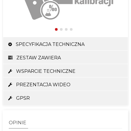
SPECYFIKACJA TECHNICZNA
Parametry Techniczne
ZESTAW ZAWIERA
WSPARCIE TECHNICZNE
Rodzaj i liczba baterii
: 2x AAA 1.5V
PREZENTACJA WIDEO
Alkaliczne
GPSR
Dokładność
: 0.01‰
prezentowanego wyniku
OPINIE
Instrukcja Obsługi