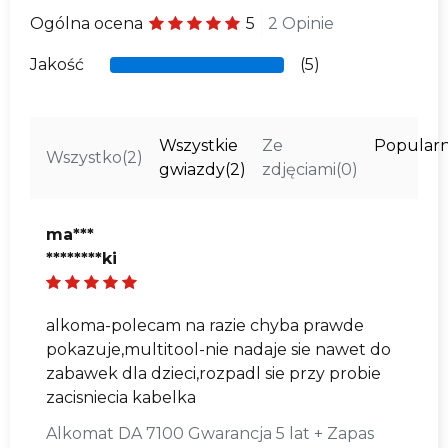
Możliwość kalibracji
: tak
Świeżo skalibrowany i gotowy do użycia alkomat
Ogólna ocena
5
2 Opinie
DA 7100
Karta Produktu
Jakość
(5)
Precyzja pomiaru
: +/-0.10‰BAC przy
1‰ BAC
Instrukcja w Języku Polskim
Zgłoszenie alkomatu do kalibracji
Wszystkie
Ze
Popular
Wszystko
(2)
Wymienny czujnik
: tak/tylko serwis
Ustniki wielorazowego użytku - 2 sztuki
gwiazdy
(2)
zdjęciami
(0)
Rodzaj sensora
: elektrochemiczny
Zestaw Baterii Alkalicznych
ma***
********ki
Wymaga ustnika
: tak
alkoma-polecam na razie chyba prawde
Waga netto
: 93g z bateriami
pokazuje,multitool-nie nadaje sie nawet do
zabawek dla dzieci,rozpadl sie przy probie
Wymiary produktu
: 48x120x20 mm
zacisniecia kabelka
Alkomat DA 7100 Gwarancja 5 lat + Zapas
Zakres pomiaru
: 0.00-5.00 ‰